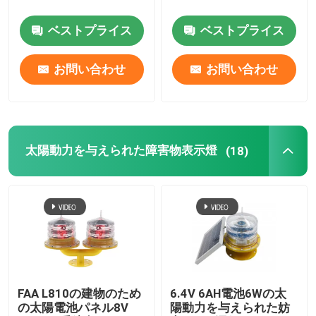
ベストプライス
ベストプライス
工場旅行
お問い合わせ
お問い合わせ
品質管理
私達に連絡しなさい
太陽動力を与えられた障害物表示燈
(18)
引用を要求しなさい
航空障害物表示燈
太陽動力を与えられた障害物表示燈
FAA L810の建物のため
6.4V 6AH電池6Wの太
の太陽電池パネル8V
陽動力を与えられた妨
航空機の障害物表示燈