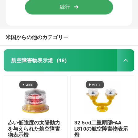
米国からの他のカテゴリー
航空障害物表示燈
(48)
家
プロダクト
赤い低強度の太陽動力
32.5cd二重頭部FAA
を与えられた航空障害
L810の航空障害物表示
物表示燈
燈
私達について