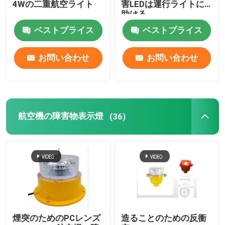
4Wの二重航空ライト
害LEDは運行ライトに
助ける
ヘリポートの着陸灯
ベストプライス
ベストプライス
お問い合わせ
お問い合わせ
海洋のランタン ライト
太陽動力を与えられた動きライト
航空機の障害物表示燈
(36)
太陽交通警報灯
空港滑走路ライト
障害物表示燈のコントローラー
航空機の警報灯
煙突のためのPCレンズ
造ることのための反衝