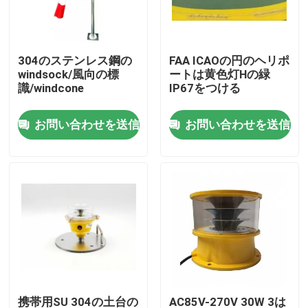
工場旅行
304のステンレス鋼の
FAA ICAOの円のヘリポ
windsock/風向の標
ートは黄色灯Hの緑
品質管理
識/windcone
IP67をつける
お問い合わせを送信
お問い合わせを送信
私達に連絡しなさい
引用を要求しなさい
航空障害物表示燈
太陽動力を与えられた障害物表示燈
航空機の障害物表示燈
携帯用SU 304の土台の
AC85V-270V 30W 3は