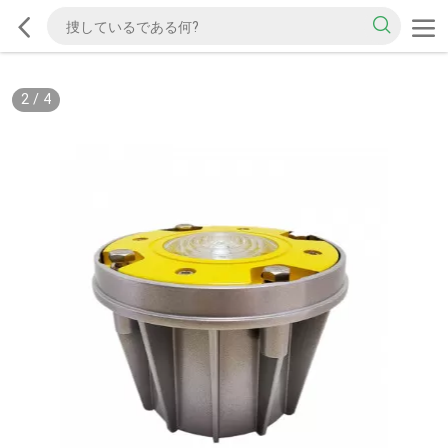
2
/
4